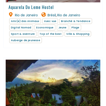
Aquarela Do Leme Hostel
Rio de Janeiro
Brésil
Rio de Janeiro
,
Ami(e) des Animaux
Avec vue
Branché & Tendance
Digital Nomad
Economique
Jeune
Plage
Sport & aventure
Top of the best
Ville & Shopping
Auberge de jeunesse