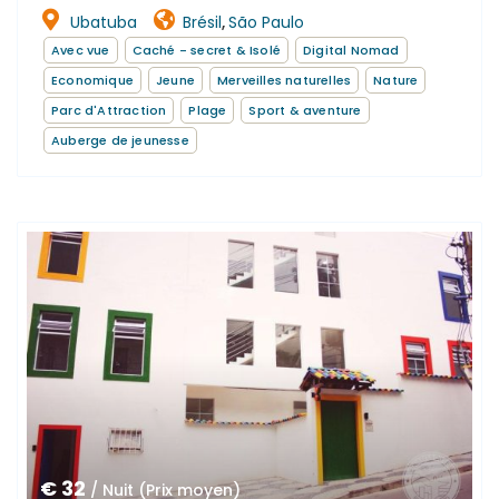
Ubatuba
Brésil
São Paulo
,
Avec vue
Caché - secret & Isolé
Digital Nomad
Economique
Jeune
Merveilles naturelles
Nature
Parc d'Attraction
Plage
Sport & aventure
Auberge de jeunesse
€ 32
/ Nuit (Prix moyen)