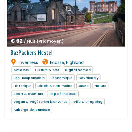
€ 62
/ Nuit (Prix moyen)
BazPackers Hostel
Inverness
Ecosse
Highland
,
Avec vue
Culture & Arts
Digital Nomad
Eco-Responsable
Economique
Gayfriendly
Historique
Hôtels & Patrimoine
Jeune
Nature
Sport & aventure
Top of the best
Vegan & Végétarien bienvenus
Ville & Shopping
Auberge de jeunesse