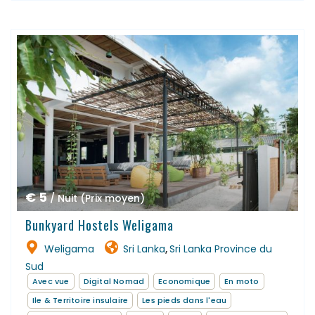
€ 5
/ Nuit (Prix moyen)
Bunkyard Hostels Weligama
Weligama
Sri Lanka
Sri Lanka Province du
,
Sud
Avec vue
Digital Nomad
Economique
En moto
Ile & Territoire insulaire
Les pieds dans l'eau