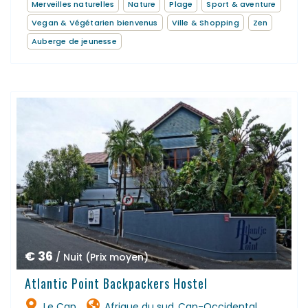
Merveilles naturelles
Nature
Plage
Sport & aventure
Vegan & Végétarien bienvenus
Ville & Shopping
Zen
Auberge de jeunesse
€ 36
/ Nuit (Prix moyen)
Atlantic Point Backpackers Hostel
Le Cap
Afrique du sud
Cap-Occidental
,