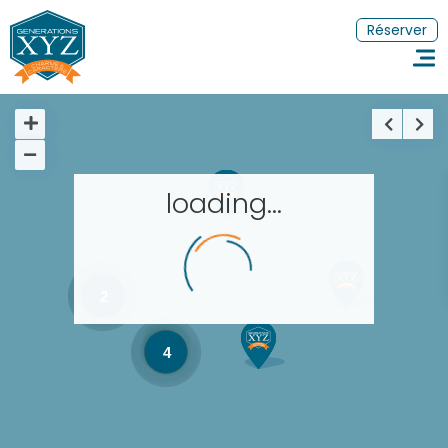
Réserver
loading...
Accueil
Réserver un séjour
2
Nos adresses dans le monde
4
Les séjours à thème
EN
FR