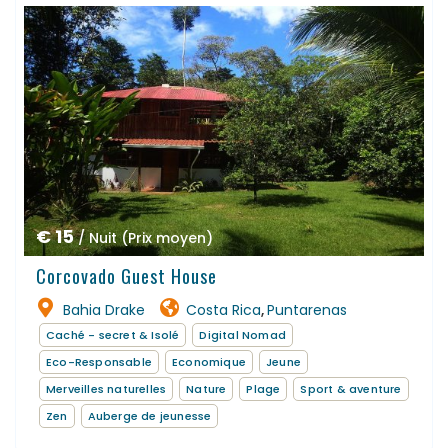
€ 15
/ Nuit (Prix moyen)
Corcovado Guest House
Bahia Drake
Costa Rica
Puntarenas
,
Caché - secret & Isolé
Digital Nomad
Eco-Responsable
Economique
Jeune
Merveilles naturelles
Nature
Plage
Sport & aventure
Zen
Auberge de jeunesse