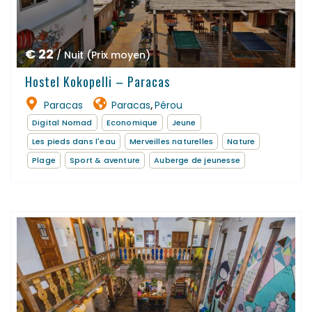
€ 22
/ Nuit (Prix moyen)
Hostel Kokopelli – Paracas
Paracas
Paracas
Pérou
,
Digital Nomad
Economique
Jeune
Les pieds dans l'eau
Merveilles naturelles
Nature
Plage
Sport & aventure
Auberge de jeunesse