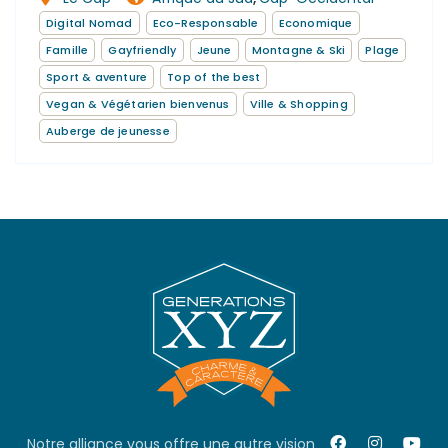
Digital Nomad
Eco-Responsable
Economique
Famille
Gayfriendly
Jeune
Montagne & Ski
Plage
Sport & aventure
Top of the best
Vegan & Végétarien bienvenus
Ville & Shopping
Auberge de jeunesse
Notre alliance vous offre une autre vision