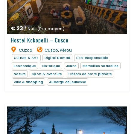
€ 23
/ Nuit (Prix moyen)
Hostel Kokopelli – Cusco
Cuzco
Cusco
Pérou
,
Culture & Arts
Digital Nomad
Eco-Responsable
Economique
Historique
Jeune
Merveilles naturelles
Nature
Sport & aventure
Trésors de notre planète
Ville & Shopping
Auberge de jeunesse