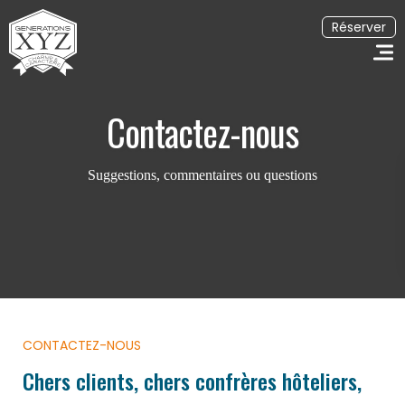
Réserver
Contactez-nous
Suggestions, commentaires ou questions
Accueil
Réserver un séjour
Nos adresses dans le monde
Les séjours à thème
CONTACTEZ-NOUS
Chers clients, chers confrères hôteliers,
EN
FR