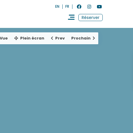
EN
FR
Réserver
Vue
Plein écran
Prev
Prochain