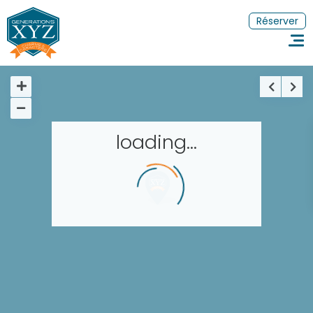
Réserver
loading...
Accueil
Réserver un séjour
Nos adresses dans le monde
Les séjours à thème
FR