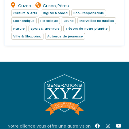
Cuzco
Cusco
Pérou
,
Culture & Arts
Digital Nomad
Eco-Responsable
Economique
Historique
Jeune
Merveilles naturelles
Nature
Sport & aventure
Trésors de notre planète
Ville & Shopping
Auberge de jeunesse
Notre alliance vous offre une autre vision