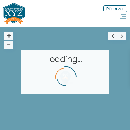
Réserver
loading...
Accueil
Réserver un séjour
Nos adresses dans le monde
Les séjours à thème
FR