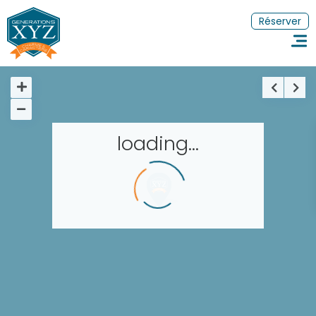
Réserver
loading...
Accueil
Réserver un séjour
Nos adresses dans le monde
Les séjours à thème
EN
FR