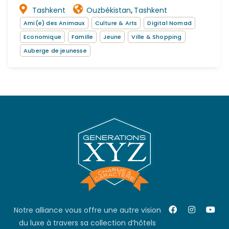
Tashkent
Ouzbékistan
Tashkent
,
Ami(e) des Animaux
Culture & Arts
Digital Nomad
Economique
Famille
Jeune
Ville & Shopping
Auberge de jeunesse
Notre alliance vous offre une autre vision
du luxe à travers sa collection d’hôtels