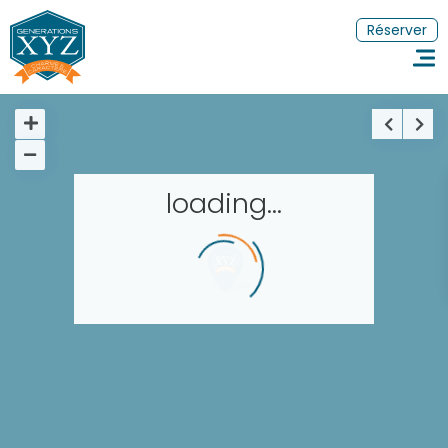
Réserver
loading...
Accueil
Réserver un séjour
Nos adresses dans le monde
Les séjours à thème
EN
FR