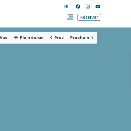
FR
Réserver
Vue
Plein écran
Prev
Prochain