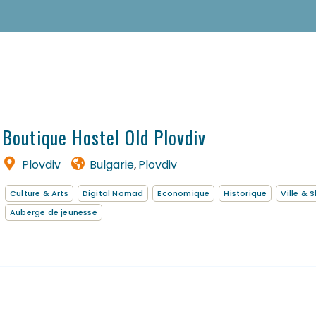
Nos adresses dans le monde
Les séjours à thème
FR
Boutique Hostel Old Plovdiv
Plovdiv
Bulgarie
Plovdiv
,
Culture & Arts
Digital Nomad
Economique
Historique
Ville & 
Auberge de jeunesse