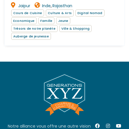
Jaipur
Inde
Rajasthan
,
Cours de Cuisine
Culture & Arts
Digital Nomad
Economique
Famille
Jeune
Trésors de notre planète
Ville & Shopping
Auberge de jeunesse
Notre alliance vous offre une autre vision