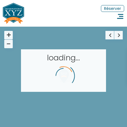
Réserver
loading...
Accueil
Réserver un séjour
Nos adresses dans le monde
Les séjours à thème
EN
FR