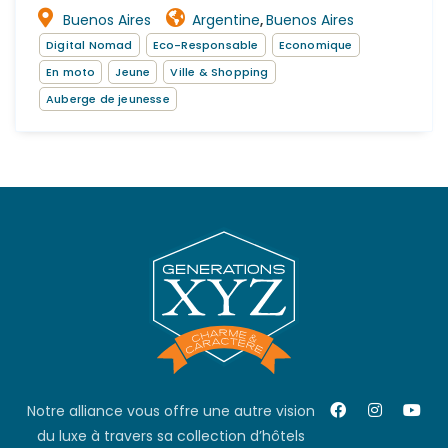
Buenos Aires
Argentine
Buenos Aires
,
Digital Nomad
Eco-Responsable
Economique
En moto
Jeune
Ville & Shopping
Auberge de jeunesse
Notre alliance vous offre une autre vision
du luxe à travers sa collection d’hôtels