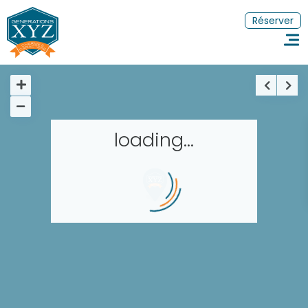
Réserver
loading...
Accueil
Réserver un séjour
Nos adresses dans le monde
Les séjours à thème
FR